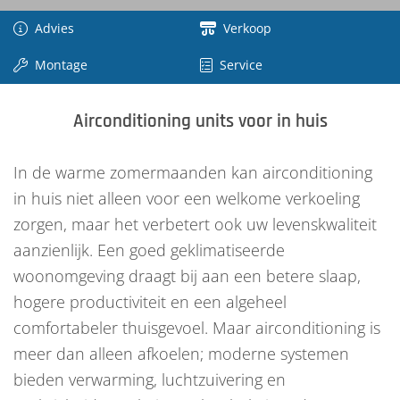
Advies
Verkoop
Montage
Service
Airconditioning units voor in huis
In de warme zomermaanden kan airconditioning
in huis niet alleen voor een welkome verkoeling
zorgen, maar het verbetert ook uw levenskwaliteit
aanzienlijk. Een goed geklimatiseerde
woonomgeving draagt bij aan een betere slaap,
hogere productiviteit en een algeheel
comfortabeler thuisgevoel. Maar airconditioning is
meer dan alleen afkoelen; moderne systemen
bieden verwarming, luchtzuivering en